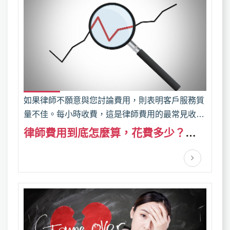
如果律師不願意與您討論費用，則表明客戶服務質
量不佳。每小時收費，這是律師費用的最常見收費
方式。大愛徵信社說，在此過程中，需要仔細記錄
律師費用到底怎麼算，花費多少？大
所有花在處理文檔，律師費用審閱案件文件，在法
愛徵信社告訴您
庭上提供信息以及與客戶案件有關的其他任務的所
有時間。在案件開始之前，委託人和律師將就小時
費率達成協議。