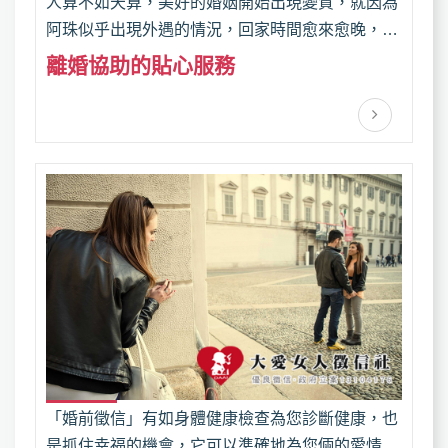
人算不如天算，美好的婚姻開始出現變質，就因為
阿珠似乎出現外遇的情況，回家時間愈來愈晚，在
家時也不太搭理他和小孩。龍哥念了老婆好幾次，
離婚協助​的貼心服務
幾乎都是吵架收場，夫妻間的關係變得緊繃。日後
糾紛的最佳憑證，無論大小事項，鉅細靡遺的記錄
下來都是對自己的保障！因此徵信社都會有提供離
婚協助​的服務。
「婚前徵信」有如身體健康檢查為您診斷健康，也
是抓住幸福的機會，它可以準確地為您倆的愛情開