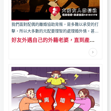
我們面對配偶的離婚協助背叛，是多難以承受的打
擊，所以大多數的元配要理智的處理婚外情，甚至
冷靜地調查為自己討公道，其實能解決民眾在生活
好友外遇自己的外籍老婆，直到產子
中遇到的疑難雜症，發揮專業技術協助化解的大愛
事情才曝光
徵信社，通常都能為民眾提供外遇抓姦協助，蒐集
配偶外遇的證據，通常有情、理、法三方面之用。