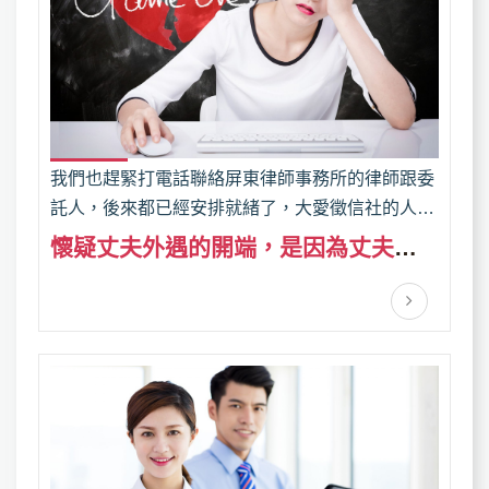
我們也趕緊打電話聯絡屏東律師事務所的律師跟委
託人，後來都已經安排就緒了，大愛徵信社的人員
與警方也要準備進入旅館外遇抓姦 ，果然偷情的兩
懷疑丈夫外遇的開端，是因為丈夫的
個人躺在床上衣衫不整，調查人員也拍到抓姦過程
舉止開始不一樣
所有的畫面，也收集現場所有的證物，委託人也在
律師的協助下準備後續離婚官司的準備。