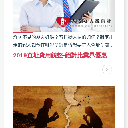
許久不見的朋友好嗎？昔日戀人過的如何？離家出
走的親人如今在哪裡？您是否想要尋人查址？關心
要及時，不要讓心中的思念變成無法彌補的傷害！
2019查址費用統整-絕對比業界優惠的
您尋人的心願，交給本公司來協助您，本公司為您
價格
推介合法優質徵信社，協助您成功尋人查址，完成
您尋人的心願！