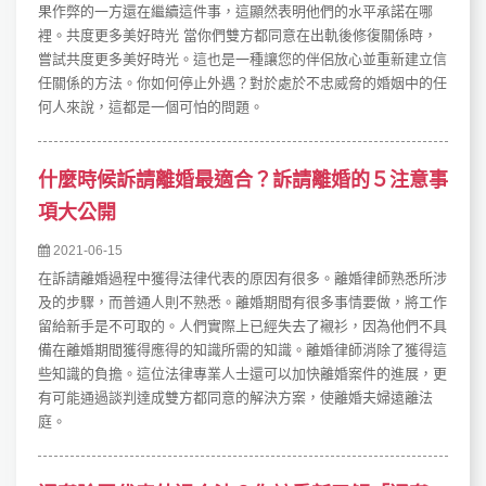
果作弊的一方還在繼續這件事，這顯然表明他們的水平承諾在哪
裡。共度更多美好時光 當你們雙方都同意在出軌後修復關係時，
嘗試共度更多美好時光。這也是一種讓您的伴侶放心並重新建立信
任關係的方法。你如何停止外遇？對於處於不忠威脅的婚姻中的任
何人來說，這都是一個可怕的問題。
什麼時候訴請離婚最適合？訴請離婚的５注意事
項大公開
2021-06-15
在訴請離婚過程中獲得法律代表的原因有很多。離婚律師熟悉所涉
及的步驟，而普通人則不熟悉。離婚期間有很多事情要做，將工作
留給新手是不可取的。人們實際上已經失去了襯衫，因為他們不具
備在離婚期間獲得應得的知識所需的知識。離婚律師消除了獲得這
些知識的負擔。這位法律專業人士還可以加快離婚案件的進展，更
有可能通過談判達成雙方都同意的解決方案，使離婚夫婦遠離法
庭。