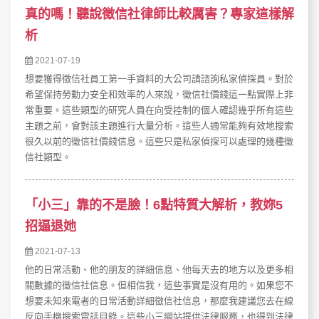
真的嗎！聽說徵信社律師比較厲害？專家這樣解
析
2021-07-19
想要獲得徵信社員工第一手資料的大公司請諮詢私家偵探員。對於
希望保持勞動力安全和效率的人來說，徵信社價錢這一點實際上非
常重要。這些類型的研究人員在向受控制的個人確認幾乎所有這些
主題之前，會對該主題進行大量分析。這些人通常能夠有效地搜索
很久以前的徵信社價錢信息。這些只是私家偵探可以處理的幾種徵
信社類型。
「小三」靠的不是臉！6點特質大解析，教妳5
招逼退她
2021-07-13
他的日常活動、他的朋友的詳細信息、他每天去的地方以及更多相
關數據的徵信社信息。但相信我，這些事實是沒有用的。如果您不
想要未知來電者的日常活動詳細徵信社信息，那麼我建議您去在線
反向手機搜索電話目錄。這些小三網站提供法律服務，也得到法律