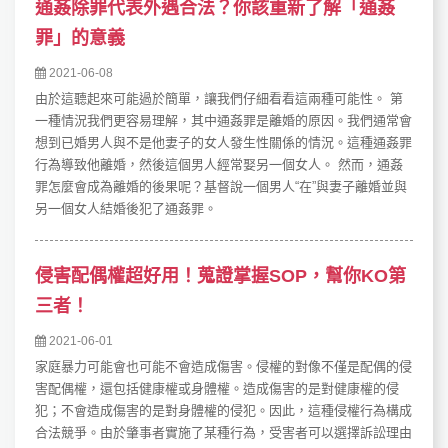
通姦除罪代表外遇合法？你該重新了解「通姦
罪」的意義
2021-06-08
由於這聽起來可能過於簡單，讓我們仔細看看這兩種可能性。 第
一種情況我們更容易理解，其中通姦罪是離婚的原因。我們通常會
想到已婚男人與不是他妻子的女人發生性關係的情況。這種通姦罪
行為導致他離婚，然後這個男人經常娶另一個女人。 然而，通姦
罪怎麼會成為離婚的後果呢？基督說一個男人“在”與妻子離婚並與
另一個女人結婚後犯了通姦罪。
侵害配偶權超好用！蒐證掌握SOP，幫你KO第
三者！
2021-06-01
家庭暴力可能會也可能不會造成傷害。侵權的對像不僅是配偶的侵
害配偶權，還包括健康權或身體權。造成傷害的是對健康權的侵
犯；不會造成傷害的是對身體權的侵犯。因此，這種侵權行為構成
合法競爭。由於肇事者實施了某種行為，受害者可以選擇訴訟理由