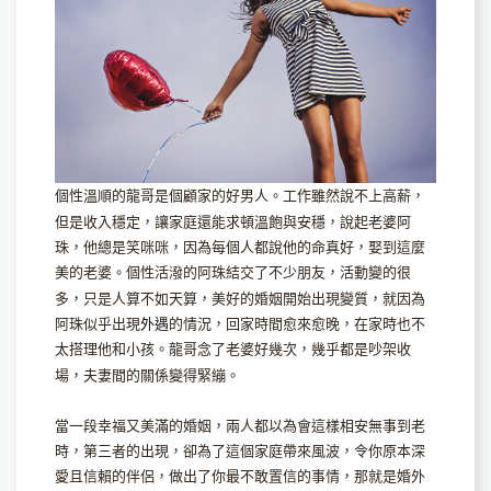
個性溫順的龍哥是個顧家的好男人。工作雖然說不上高薪，
但是收入穩定，讓家庭還能求頓溫飽與安穩，說起老婆阿
珠，他總是笑咪咪，因為每個人都說他的命真好，娶到這麼
美的老婆。個性活潑的阿珠結交了不少朋友，活動變的很
多，只是人算不如天算，美好的婚姻開始出現變質，就因為
阿珠似乎出現
外遇
的情況，回家時間愈來愈晚，在家時也不
太搭理他和小孩。龍哥念了老婆好幾次，幾乎都是吵架收
場，夫妻間的關係變得緊繃。
當一段幸福又美滿的婚姻，兩人都以為會這樣相安無事到老
時，第三者的出現，卻為了這個家庭帶來風波，令你原本深
愛且信賴的伴侶，做出了你最不敢置信的事情，那就是婚外