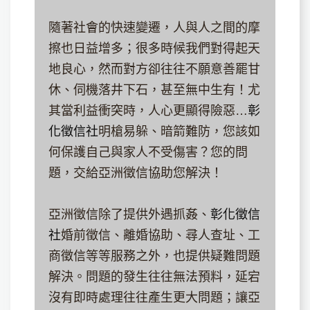
隨著社會的快速變遷，人與人之間的摩
擦也日益增多；很多時候我們對得起天
地良心，然而對方卻往往不願意善罷甘
休、伺機落井下石，甚至無中生有！尤
其當利益衝突時，人心更顯得險惡…
彰
化徵信社
明槍易躲、暗箭難防，您該如
何保護自己與家人不受傷害？您的問
題，交給亞洲徵信協助您解決！
亞洲徵信除了提供外遇抓姦、
彰化徵信
社
婚前徵信、離婚協助、尋人查址、工
商徵信等等服務之外，也提供疑難問題
解決。問題的發生往往無法預料，延宕
沒有即時處理往往產生更大問題；讓亞