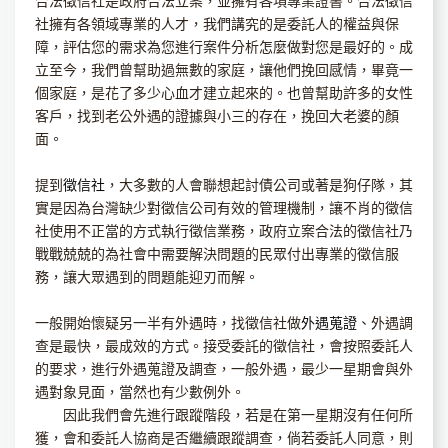
合法徵信社是政府合法立案，並擁有各項專業證書。合法徵信
社擁有各領域專業的人才，我們講究的是委託人的權益與保
障，評估您的需求為您進行案件分析怎麼做對您是最好的。成
立至今，我們曾幫助過無數的家庭，讓他們挽回感情，畢竟一
個家庭，是花了多少心血才建立起來的。也曾幫助許多的女性
客戶，找到老公外遇的證據與小三的存在，挽回大老婆的顏
面。
提到
徵信社
，大多數的人會聯想起討債公司或著是狗仔隊，其
實是因為台灣缺少對徵信公司有效的管理機制，讓不肖的徵信
社使用不正當的方式執行徵信業務，政府立案合法的徵信社乃
戰戰兢兢的為社會中需要解決問題的民眾付出專業的徵信服
務，讓大眾遇到的問題能迎刃而解。
一般開始懷疑另一半有外遇時，找徵信社做
外遇蒐證
、外遇調
查是最快，最成效的方式。接受委託的徵信社，會按照委託人
的要求，進行外遇蒐證及調查，一般外遇，最少一星期會與外
遇對象見面，當然也有少數例外。
因此我們會先進行跟蹤階段，若是在第一星期沒有任何所
獲，會和委託人協商是否繼續跟蹤調查，倘若委託人同意，則