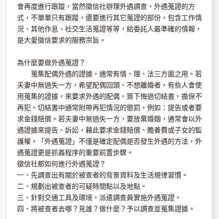
會再度進行跟蹤，當然徵信社辦理外遇調查，外遇蒐證的方
式，不單單只有跟蹤，還要進行其它蒐證的部份，包含工作情
況、其他作息、社交生活蒐證等等，給委託人最準確的情報，
是大愛徵信要求的服務宗旨。
為什麼要做外遇蒐證？
蒐集配偶外遇的證據，通常有情、理、法三方面之用。若
夫妻中無過失一方，希望配偶回頭、不想離婚者，有些人會使
用蒐集的證據，來要求外遇的配偶，簽下悔過切結書，擔保不
再犯。切結書中通常附帶再犯情況的懲罰，例如：提告或者要
求金錢賠償。若夫妻中無過失一方，要放棄婚姻，通常會以外
遇證據來提告、訴訟，藉此要求金錢賠償、贍養費或子女的監
護權。「外遇蒐證」不僅是確定配偶是否發生外遇的方法，外
遇蒐證更是抓姦程序的重要前置步驟。
徵信社都如何進行外遇蒐證？
一、先調查出有關於被查者的背景資料及生活規律習慣。
二、規劃出被查者的可疑時間點以及地點。
三、針對交通工具及環境，派遣調查員實施外遇蒐證。
四、將被查者去哪？見誰？做什麼？予以調查並蒐集證據。