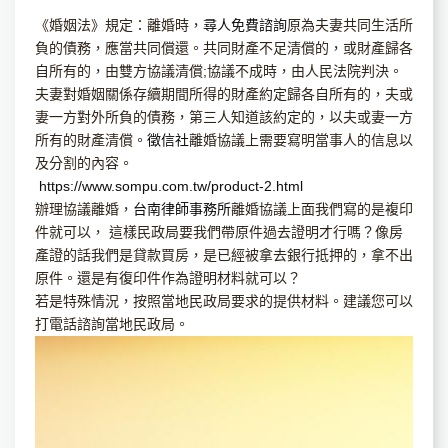
《婚姻法》規定：離婚時，
尋人免費諮詢
原為夫妻共同生活所
負的債務，應當共同償還。共同財產不足清償的，或財產歸各
自所有的，由雙方協議清償;協議不成時，由人民法院判決。
夫妻對婚姻關係存續期間所得的財產約定歸各自所有的，夫或
妻一方對外所負的債務，第三人知道該約定的，以夫或妻一方
所有的財產清償。
徵信社
離婚協議上需要寫明當事人的信息以
及分割的內容。
https://www.sompu.com.tw/product-2.html
辦理協議離婚，
台南律師事務所
離婚協議上面我們寫的是複印
件就可以， 這樣民政局要我們帶原件過去證明才行嗎？像房
產證的話我們是貸款買房，是已經被拿去銀行抵押的，拿不出
原件。還是有復印件作為證明材料就可以？
若是特殊情況，按照當地民政局要求的提供材料。建議您可以
打電話諮詢當地民政局。