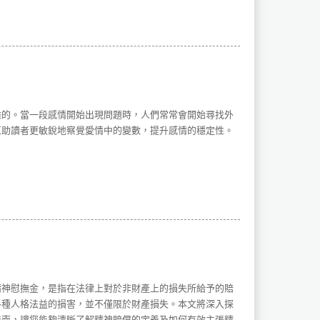
雜的。當一段感情開始出現問題時，人們常常會開始尋找外
幫助讀者更敏銳地察覺愛情中的變數，提升感情的穩定性。
精神慰撫金，是指在法律上對於非財產上的損失所給予的賠
各種人格法益的損害，並不僅限於財產損失。本文將深入探
指南，讓您能夠清晰了解精神賠償的定義及如何有效主張精