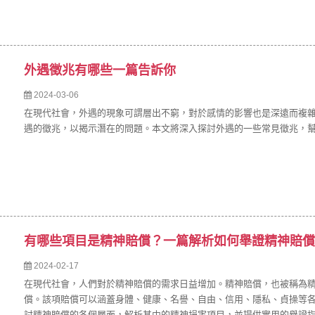
外遇徵兆有哪些一篇告訴你
2024-03-06
在現代社會，外遇的現象可謂層出不窮，對於感情的影響也是深遠而複
遇的徵兆，以揭示潛在的問題。本文將深入探討外遇的一些常見徵兆，
有哪些項目是精神賠償？一篇解析如何舉證精神賠償
2024-02-17
在現代社會，人們對於精神賠償的需求日益增加。精神賠償，也被稱為
償。該項賠償可以涵蓋身體、健康、名譽、自由、信用、隱私、貞操等
討精神賠償的各個層面，解析其中的精神損害項目，並提供實用的舉證