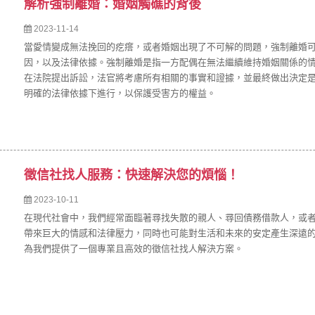
解析強制離婚：婚姻觸礁的背後
2023-11-14
當愛情變成無法挽回的疙瘩，或者婚姻出現了不可解的問題，強制離婚
因，以及法律依據。強制離婚是指一方配偶在無法繼續維持婚姻關係的
在法院提出訴訟，法官將考慮所有相關的事實和證據，並最終做出決定
明確的法律依據下進行，以保護受害方的權益。
徵信社找人服務：快速解決您的煩惱！
2023-10-11
在現代社會中，我們經常面臨著尋找失散的親人、尋回債務借款人，或
帶來巨大的情感和法律壓力，同時也可能對生活和未來的安定產生深遠
為我們提供了一個專業且高效的徵信社找人解決方案。