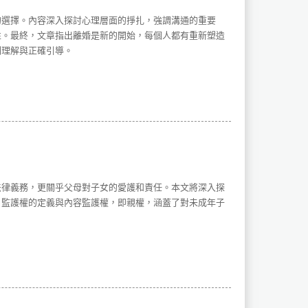
的選擇。內容深入探討心理層面的掙扎，強調溝通的重要
性。最終，文章指出離婚是新的開始，每個人都有重新塑造
刻理解與正確引導。
法律義務，更關乎父母對子女的愛護和責任。本文將深入探
、監護權的定義與內容監護權，即親權，涵蓋了對未成年子